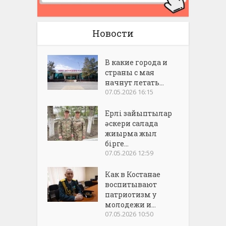
Новости
В какие города и
страны с мая
начнут летать...
07.05.2026 16:15
Ерлі зайыптылар
әскери салада
жиырма жыл
бірге...
07.05.2026 12:59
Как в Костанае
воспитывают
патриотизм у
молодежи и...
07.05.2026 10:50