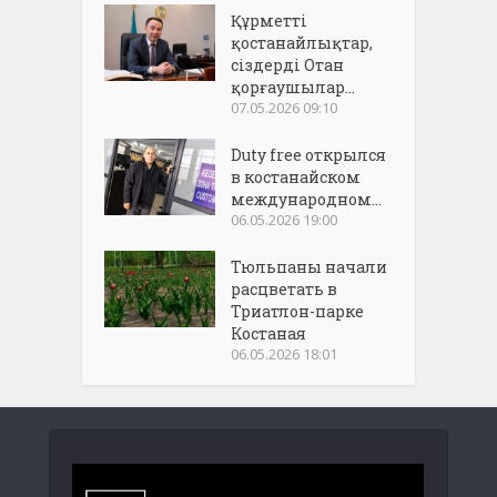
Құрметті
қостанайлықтар,
сіздерді Отан
қорғаушылар...
07.05.2026 09:10
Duty free открылся
в костанайском
международном...
06.05.2026 19:00
Тюльпаны начали
расцветать в
Триатлон-парке
Костаная
06.05.2026 18:01