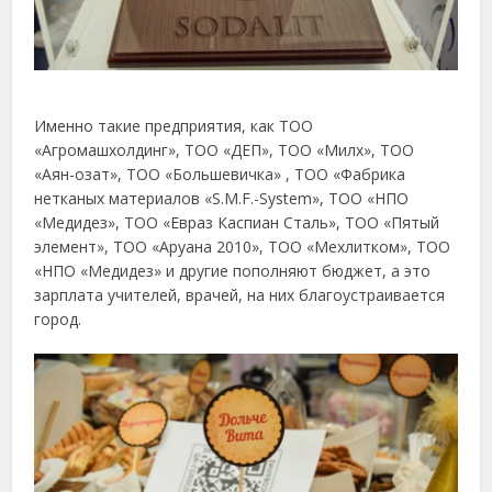
Именно такие предприятия, как ТОО
«Агромашхолдинг», ТОО «ДЕП», ТОО «Милх», ТОО
«Аян-озат», ТОО «Большевичка» , ТОО «Фабрика
нетканых материалов «S.M.F.-System», ТОО «НПО
«Медидез», ТОО «Евраз Каспиан Сталь», ТОО «Пятый
элемент», ТОО «Аруана 2010», ТОО «Мехлитком», ТОО
«НПО «Медидез» и другие пополняют бюджет, а это
зарплата учителей, врачей, на них благоустраивается
город.