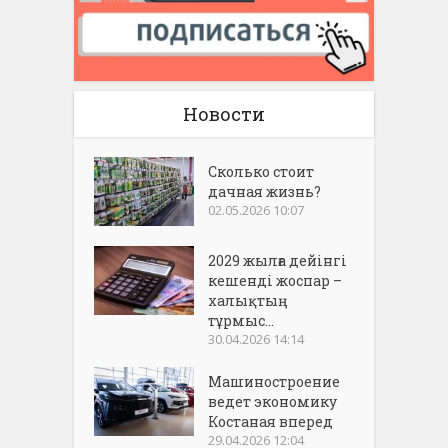
Новости
Сколько стоит
дачная жизнь?
02.05.2026 10:07
2029 жылға дейінгі
кешенді жоспар –
халықтың
тұрмыс...
30.04.2026 14:14
Машиностроение
ведет экономику
Костаная вперед
29.04.2026 12:04