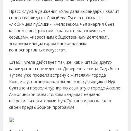
Пресс-служба движения «Улы дала кырандары» хвалит
своего кандидата. Садыбека Тугела называют
«любимцем публики», «человеком, чья энергия бьет
ключом», «патриотом страны с неравнодушным
сердцем», «известным общественным деятелем»,
«главным инициатором национальных
конноспортивных искусств».
Штаб Тугела действует так же, как и штабы других
кандидатов в президенты. Доверенные лица Садыбека
Тугела уже провели встречу с жителями города
Кокшетау, организовали экологическую акцию в Нур-
Султане и провели турнир по асык ату в городе Акколе
Акмолинской области. Сам кандидат недавно
встретился с жителями Нур-Султана и рассказал о
своей предвыборной программе.