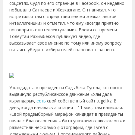
соцсетях. Судя по его странице в Facebook, он недавно
побывал в Сатпаеве и Жезказгане. Он написал, что
встретился там с «представителями жезказганской
интеллигенции» и отметил, что ему «всегда приятно
поговорить с интеллектуалами». Время от времени
Толеутай Рахимбеков публикует видео, где
высказывает свое мнение по тому или иному вопросу,
пытаясь убедить избирателей голосовать за него.
У кандидата в президенты Садыбека Тугела, которого
выдвинуло республиканское движение «Улы дала
кырандары»,
есть
свой собственный сайт tugel.kz. В
день, когда началась агитация – 11 мая, там написали:
«Свой предвыборный марафон кандидат в президенты
начал с благословения – бата уважаемых аксакалов!» и
разместили несколько фотографий, где Тугел с
«уважаемыми людьми Шортандинского района».