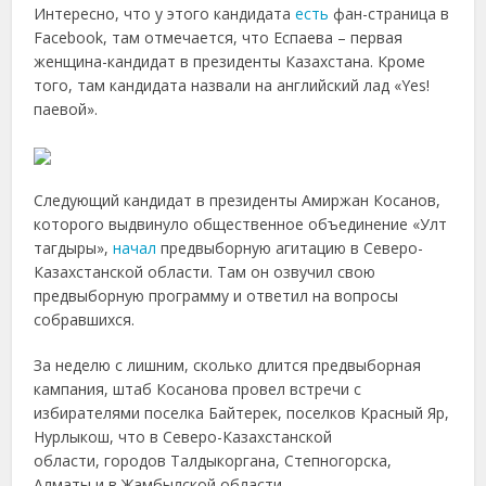
Интересно, что у этого кандидата
есть
фан-страница в
Facebook, там отмечается, что Еспаева – первая
женщина-кандидат в президенты Казахстана. Кроме
того, там кандидата назвали на английский лад «Yes!
паевой».
Следующий кандидат в президенты Амиржан Косанов,
которого выдвинуло общественное объединение «Улт
тагдыры»,
начал
предвыборную агитацию в Северо-
Казахстанской области. Там он озвучил свою
предвыборную программу и ответил на вопросы
собравшихся.
За неделю с лишним, сколько длится предвыборная
кампания, штаб Косанова провел встречи с
избирателями поселка Байтерек, поселков Красный Яр,
Нурлыкош, что в Северо-Казахстанской
области, городов Талдыкоргана, Степногорска,
Алматы и в Жамбылской области.