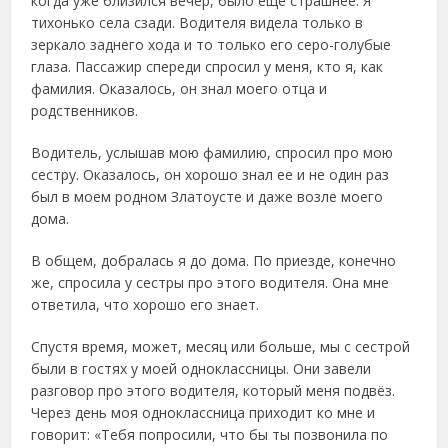
когда уже близился вечер, было ещё страшнее. Я
тихонько села сзади. Водителя видела только в
зеркало заднего хода и то только его серо-голубые
глаза. Пассажир спереди спросил у меня, кто я, как
фамилия. Оказалось, он знал моего отца и
родственников.
Водитель, услышав мою фамилию, спросил про мою
сестру. Оказалось, он хорошо знал ее и не один раз
был в моем родном Златоусте и даже возле моего
дома.
В общем, добралась я до дома. По приезде, конечно
же, спросила у сестры про этого водителя. Она мне
ответила, что хорошо его знает.
Спустя время, может, месяц или больше, мы с сестрой
были в гостях у моей одноклассницы. Они завели
разговор про этого водителя, который меня подвёз.
Через день моя одноклассница приходит ко мне и
говорит: «Тебя попросили, что бы ты позвонила по