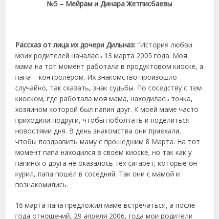
№5 – Мейрам и Динара Жетписбаевы
Рассказ от лица их дочери Дильназ:
“История любви
моих родителей началась 13 марта 2005 года. Моя
мама на тот момент работала в продуктовом киоске, а
папа – контролером. Их знакомство произошло
случайно, так сказать, знак судьбы. По соседству с тем
киоском, где работала моя мама, находилась точка,
хозяином которой был папин друг. К моей маме часто
приходили подруги, чтобы поболтать и поделиться
новостями дня. В день знакомства они приехали,
чтобы поздравить маму с прошедшим 8 Марта. На тот
момент папа находился в своем киоске, но так как у
папиного друга не оказалось тех сигарет, которые он
курил, папа пошёл в соседний. Так они с мамой и
познакомились.
16 марта папа предложил маме встречаться, а после
года отношений, 29 апреля 2006, года мои родители