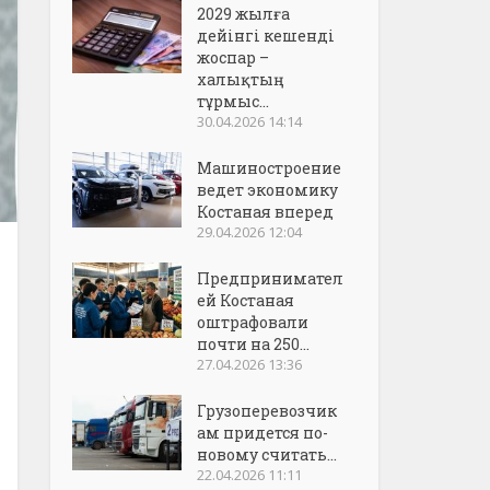
2029 жылға
дейінгі кешенді
жоспар –
халықтың
тұрмыс...
30.04.2026 14:14
Машиностроение
ведет экономику
Костаная вперед
29.04.2026 12:04
Предпринимател
ей Костаная
оштрафовали
почти на 250...
27.04.2026 13:36
Грузоперевозчик
ам придется по-
новому считать...
22.04.2026 11:11