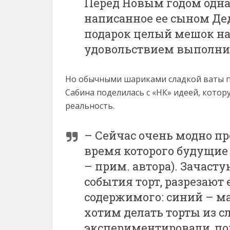
Перед Новым годом одна
написанное ее сыном Де
подарок целый мешок на
удовольствием выполнил
Но обычными шариками сладкой ваты п
Сабина поделилась с «НК» идеей, кото
реальность.
– Сейчас очень модно пр
время которого будущие
– прим. автора). Зачаст
события торт, разрезают 
содержимого: синий – м
хотим делать торты из с
экспериментировали, по