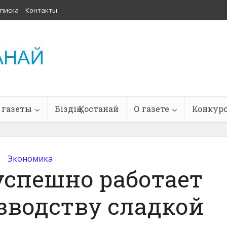
писка
Контакты
 газеты
Біздің Қостанай
О газете
Конкур
Экономика
успешно работает
зводству сладкой