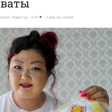
ваты
ковал:
Редактор
674
3 мин на чтение