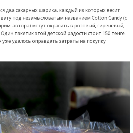
ся два сахарных шарика, каждый из которых весит
 вату под незамысловатым названием Cotton Candy (с
 прим. автора) могут окрасить в розовый, сиреневый,
Один пакетик этой детской радости стоит 150 тенге.
у уже удалось оправдать затраты на покупку