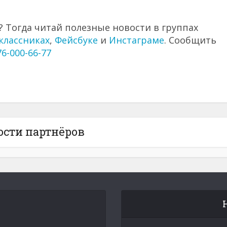
 Тогда читай полезные новости в группах
классниках
,
Фейсбуке
и
Инстаграме
. Сообщить
76-000-66-77
ости партнёров