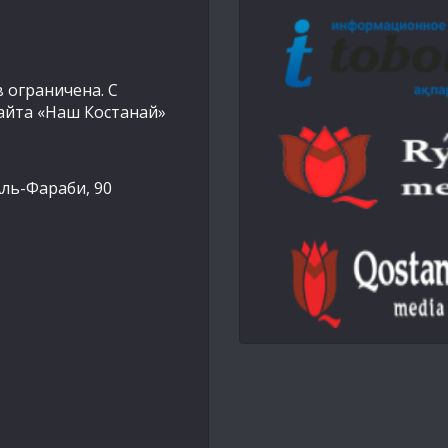
 ограничена. С
айта «Наш Костанай»
Аль-Фараби, 90