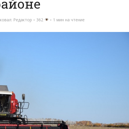
районе
ковал:
Редактор
362
1 мин на чтение