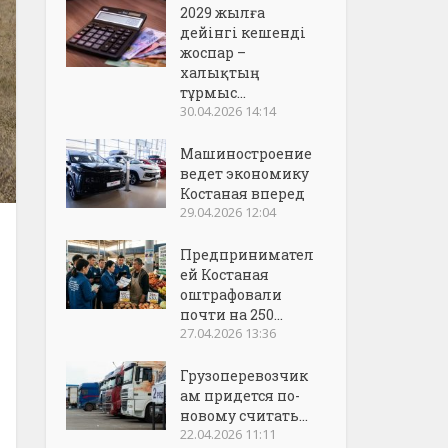
2029 жылға
дейінгі кешенді
жоспар –
халықтың
тұрмыс...
30.04.2026 14:14
Машиностроение
ведет экономику
Костаная вперед
29.04.2026 12:04
Предпринимател
ей Костаная
оштрафовали
почти на 250...
27.04.2026 13:36
Грузоперевозчик
ам придется по-
новому считать...
22.04.2026 11:11