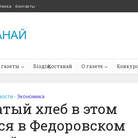
писка
Контакты
 газеты
Біздің Қостанай
О газете
Конкур
вости
Экономика
•
тый хлеб в этом
ся в Федоровском