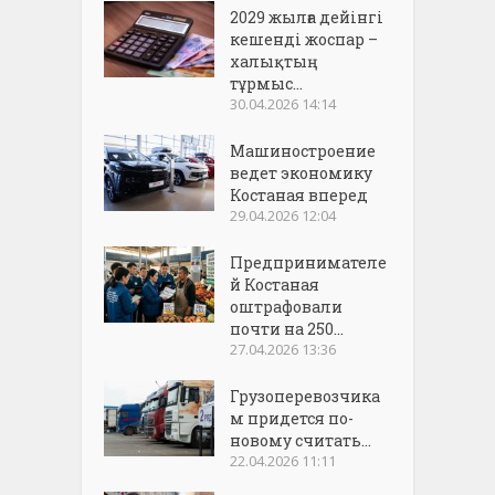
2029 жылға дейінгі
кешенді жоспар –
халықтың
тұрмыс...
30.04.2026 14:14
Машиностроение
ведет экономику
Костаная вперед
29.04.2026 12:04
Предпринимателе
й Костаная
оштрафовали
почти на 250...
27.04.2026 13:36
Грузоперевозчика
м придется по-
новому считать...
22.04.2026 11:11