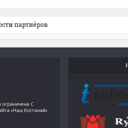
ости партнёров
 ограничена. С
айта «Наш Костанай»