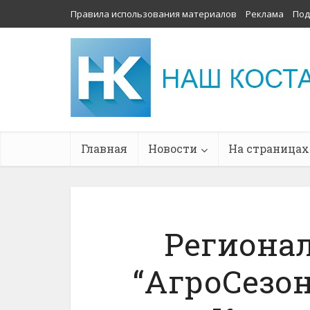
Правила использования материалов
Реклама
Под
Главная
Новости
На страницах
Региона
“АгроСезон