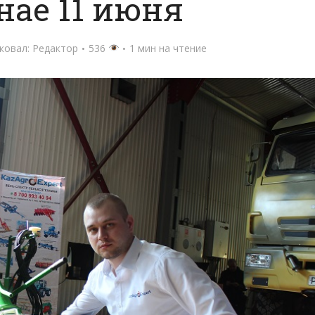
нае 11 июня
ковал:
Редактор
536
1 мин на чтение