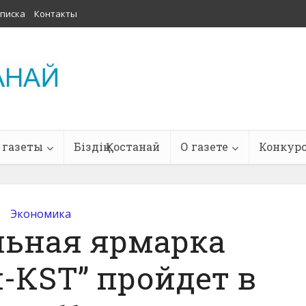
писка
Контакты
 газеты
Біздің Қостанай
О газете
Конкур
Экономика
льная ярмарка
-КSТ” пройдет в