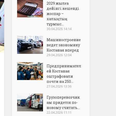
2029 жылға
дейінгі кешенді
жоспар –
халықтың
тұрмыс...
30.04.2026 14:14
Машиностроение
ведет экономику
Костаная вперед
29.04.2026 12:04
Предпринимател
ей Костаная
оштрафовали
почти на 250...
27.04.2026 13:36
Грузоперевозчик
ам придется по-
новому считать...
22.04.2026 11:11