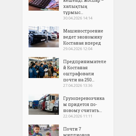
кешенді жоспар –
халықтың
тұрмыс...
30.04.2026 14:14
Машиностроение
ведет экономику
Костаная вперед
29.04.2026 12:04
Предпринимателе
й Костаная
оштрафовали
почти на 250...
27.04.2026 13:36
Грузоперевозчика
м придется по-
новому считать...
22.04.2026 11:11
Почти 7
миллионов