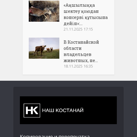
«Аңшылыққа
шектеу қоюдан
консерві құтысына
дейін»:...
21.11.2025 17:15
В Костанайской
области
владельцев
животных, не...
18.11.2025 16:35
Копирование и перепечатка