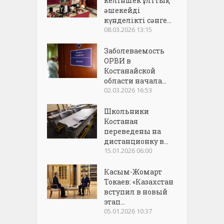
келіншек ұлттық
әшекейді
күнделікті сәнге...
08.03.2026 13:15
Заболеваемость
ОРВИ в
Костанайской
области начала...
02.03.2026 16:53
Школьники
Костаная
переведены на
дистанционку в...
15.01.2026 06:00
Касым-Жомарт
Токаев: «Казахстан
вступил в новый
этап...
05.01.2026 10:37