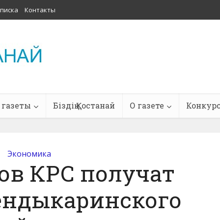
писка
Контакты
 газеты
Біздің Қостанай
О газете
Конкур
Экономика
лов КРС получат
ендыкаринского