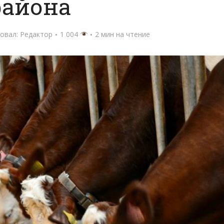
района
овал:
Редактор
1 004
2 мин на чтение