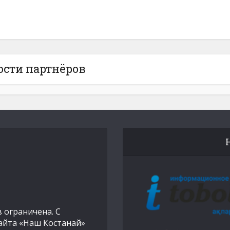
ости партнёров
 ограничена. С
айта «Наш Костанай»