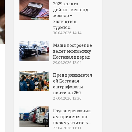
2029 жылға
дейінгі кешенді
жоспар –
халықтың
тұрмыс...
30.04.2026 14:14
Машиностроение
ведет экономику
Костаная вперед
29.04.2026 12:04
Предпринимател
ей Костаная
оштрафовали
почти на 250...
27.04.2026 13:36
Грузоперевозчик
ам придется по-
новому считать...
22.04.2026 11:11