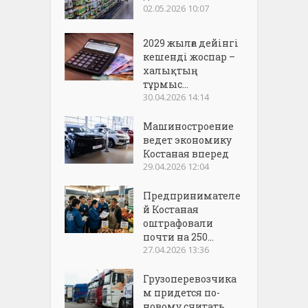
02.05.2026 10:07
2029 жылға дейінгі
кешенді жоспар –
халықтың
тұрмыс...
30.04.2026 14:14
Машиностроение
ведет экономику
Костаная вперед
29.04.2026 12:04
Предпринимателе
й Костаная
оштрафовали
почти на 250...
27.04.2026 13:36
Грузоперевозчика
м придется по-
новому считать...