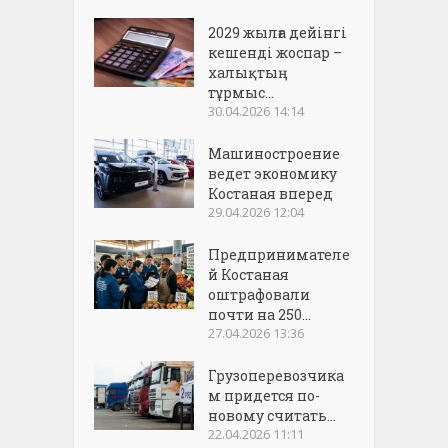
2029 жылға дейінгі
кешенді жоспар –
халықтың
тұрмыс...
30.04.2026 14:14
Машиностроение
ведет экономику
Костаная вперед
29.04.2026 12:04
Предпринимателе
й Костаная
оштрафовали
почти на 250...
27.04.2026 13:36
Грузоперевозчика
м придется по-
новому считать...
22.04.2026 11:11