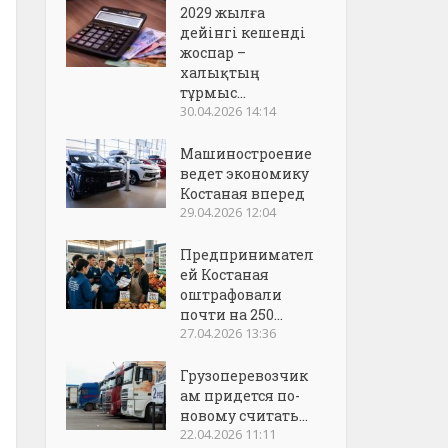
2029 жылға
дейінгі кешенді
жоспар –
халықтың
тұрмыс...
30.04.2026 14:14
Машиностроение
ведет экономику
Костаная вперед
29.04.2026 12:04
Предпринимател
ей Костаная
оштрафовали
почти на 250...
27.04.2026 13:36
Грузоперевозчик
ам придется по-
новому считать...
22.04.2026 11:11