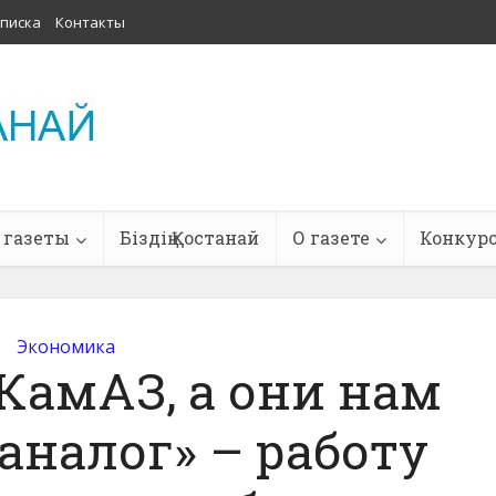
писка
Контакты
 газеты
Біздің Қостанай
О газете
Конкур
Экономика
КамАЗ, а они нам
аналог» – работу