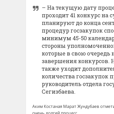
– На текущую дату проц
проходит 41 конкурс на 
планируют до конца сент
процедур госзакупок спо
минимум 45-50 календарн
стороны уполномоченног
которые в свою очередь 
завершения конкурсов. 
также уходит дополнител
количества госзакупок п
руководитель отдела го
Сегизбаева.
Аким Костаная Марат Жундубаев отметил
очень долгий процесс.