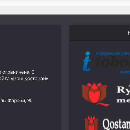
 ограничена. С
айта «Наш Костанай»
Аль-Фараби, 90