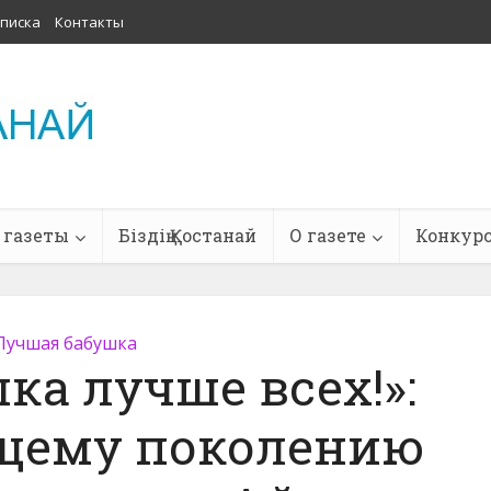
писка
Контакты
 газеты
Біздің Қостанай
О газете
Конкур
Лучшая бабушка
ка лучше всех!»:
щему поколению