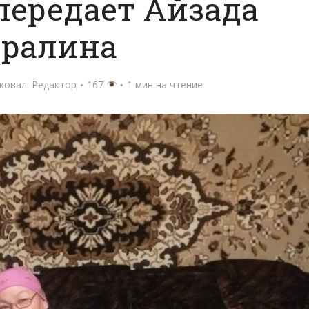
передает Айзада
ералина
ковал:
Редактор
167
1 мин на чтение