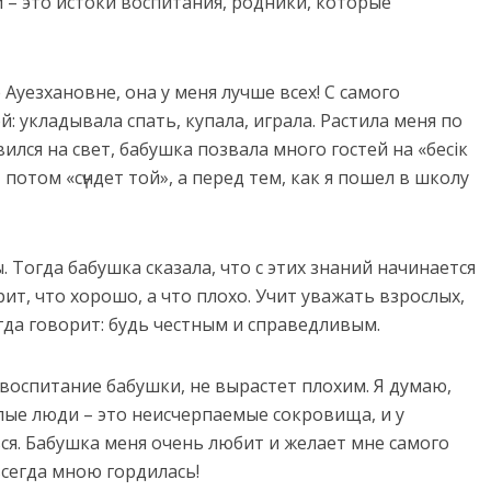
 – это истоки воспитания, родники, которые
 Ауезхановне, она у меня лучше всех! С самого
: укладывала спать, купала, играла. Растила меня по
ился на свет, бабушка позвала много гостей на «бесік
 потом «сүндет той», а перед тем, как я пошел в школу
. Тогда бабушка сказала, что с этих знаний начинается
ит, что хорошо, а что плохо. Учит уважать взрослых,
гда говорит: будь честным и справедливым.
 воспитание бабушки, не вырастет плохим. Я думаю,
лые люди – это неисчерпаемые сокровища, и у
ся. Бабушка меня очень любит и желает мне самого
всегда мною гордилась!