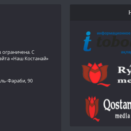
 ограничена. С
айта «Наш Костанай»
Аль-Фараби, 90