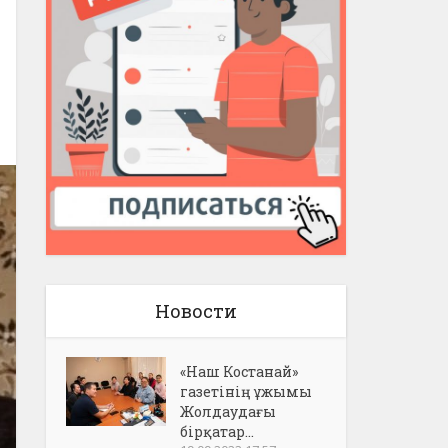
Новости
«Наш Костанай»
газетінің ұжымы
Жолдаудағы
бірқатар...