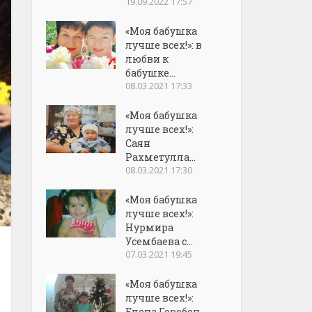
19.09.2022 17:57
«Моя бабушка
лучше всех!»: в
любви к
бабушке...
08.03.2021 17:33
«Моя бабушка
лучше всех!»:
Саян
Рахметулла...
08.03.2021 17:30
«Моя бабушка
лучше всех!»:
Нурмира
Усембаева с...
07.03.2021 19:45
«Моя бабушка
лучше всех!»:
Елена Горобец