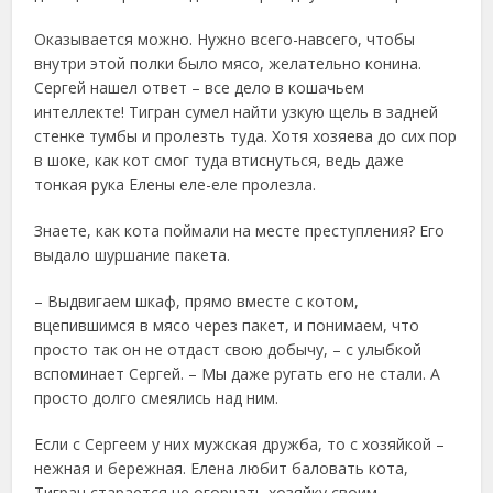
Оказывается можно. Нужно всего-навсего, чтобы
внутри этой полки было мясо, желательно конина.
Сергей нашел ответ – все дело в кошачьем
интеллекте! Тигран сумел найти узкую щель в задней
стенке тумбы и пролезть туда. Хотя хозяева до сих пор
в шоке, как кот смог туда втиснуться, ведь даже
тонкая рука Елены еле-еле пролезла.
Знаете, как кота поймали на месте преступления? Его
выдало шуршание пакета.
– Выдвигаем шкаф, прямо вместе с котом,
вцепившимся в мясо через пакет, и понимаем, что
просто так он не отдаст свою добычу, – с улыбкой
вспоминает Сергей. – Мы даже ругать его не стали. А
просто долго смеялись над ним.
Если с Сергеем у них мужская дружба, то с хозяйкой –
нежная и бережная. Елена любит баловать кота,
Тигран старается не огорчать хозяйку своим