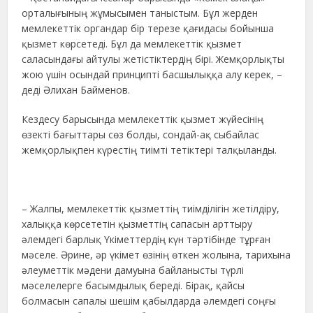
орталығының жұмысымен таныстым. Бұл жерден
мемлекеттік органдар бір терезе қағидасы бойынша
қызмет көрсетеді. Бұл да мемлекеттік қызмет
саласындағы айтулы жетістіктердің бірі. Жемқорлықты
жою үшін осындай принципті басшылыққа алу керек, –
деді Әлихан Байменов.
Кездесу барысында мемлекеттік қызмет жүйесінің
өзекті бағыттары сөз болды, сондай-ақ сыбайлас
жемқорлықпен күрестің тиімті тетіктері талқыланды.
– Жалпы, мемлекеттік қызметтің тиімділігін жетілдіру,
халыққа көрсететін қызметтің сапасын арттыру
әлемдегі барлық Үкіметтердің күн тәртібінде тұрған
мәселе. Әрине, әр үкімет өзінің өткен жолына, тарихына
әлеуметтік мәдени дамуына байланысты түрлі
мәселелерге басымдылық береді. Бірақ, қайсы
болмасын сапалы шешім қабылдарда әлемдегі соңғы