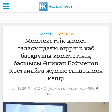
Новости
Политика
•
Мемлекеттік қызмет
саласындағы өңірлік хаб
басқарушы комитетінің
басшысы Әлихан Бәйменов
Қостанайға жұмыс сапарымен
келді
04.12.2019 17:12
Опубликовал:
Редактор
806
2 мин на чтение