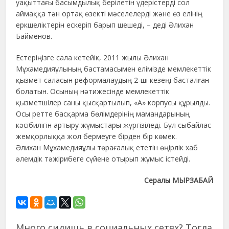
уақыттағы басымдылық берілетін үдерістерді сол
аймаққа тән ортақ өзекті мәселелерді және өз елінің
еркшеліктерін ескеріп барып шешеді, – деді Әлихан
Байменов.
Естеріңізге сала кетейік, 2011 жылы Әлихан
Мұхамедияұлының бастамасымен елімізде мемлекеттік
қызмет саласын реформалаудың 2-ші кезеңі басталған
болатын. Осының нәтижесінде мемлекеттік
қызметшілер саны қысқартылып, «А» корпусы құрылды.
Осы ретте басқарма бөлімдерінің мамандарының
кәсібилігін артыру жұмыстары жүргізіледі. Бұл сыбайлас
жемқорлыққа жол бермеуге бірден бір көмек.
Әлихан Мұхамедияұлы төрағалық ететін өңірлік хаб
әлемдік тәжірибеге сүйене отырып жұмыс істейді.
Сералы МЫРЗАБАЙ
Много сидишь в социальных сетях? Тогда