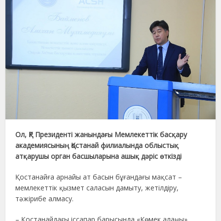
Ол, ҚР Президенті жанындағы Мемлекеттік басқару
академиясының Қостанай филиалында облыстық
атқарушы орган басшыларына ашық дәріс өткізді
Қостанайға арнайы ат басын бұғандағы мақсат –
мемлекеттік қызмет саласын дамыту, жетілдіру,
тәжірибе алмасу.
– Қостанайдағы іссапар барысында «Көмек алаңы»