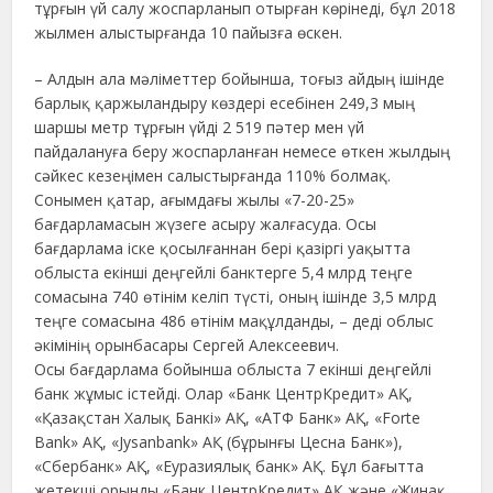
тұрғын үй салу жоспарланып отырған көрінеді, бұл 2018
жылмен алыстырғанда 10 пайызға өскен.
– Алдын ала мәліметтер бойынша, тоғыз айдың ішінде
барлық қаржыландыру көздері есебінен 249,3 мың
шаршы метр тұрғын үйді 2 519 пәтер мен үй
пайдалануға беру жоспарланған немесе өткен жылдың
сәйкес кезеңімен салыстырғанда 110% болмақ.
Сонымен қатар, ағымдағы жылы «7-20-25»
бағдарламасын жүзеге асыру жалғасуда. Осы
бағдарлама іске қосылғаннан бері қазіргі уақытта
облыста екінші деңгейлі банктерге 5,4 млрд теңге
сомасына 740 өтінім келіп түсті, оның ішінде 3,5 млрд
теңге сомасына 486 өтінім мақұлданды, – деді облыс
әкімінің орынбасары Сергей Алексеевич.
Осы бағдарлама бойынша облыста 7 екінші деңгейлі
банк жұмыс істейді. Олар «Банк ЦентрКредит» АҚ,
«Қазақстан Халық Банкі» АҚ, «АТФ Банк» АҚ, «Forte
Bank» АҚ, «Jysanbank» АҚ (бұрынғы Цесна Банк»),
«Сбербанк» АҚ, «Еуразиялық банк» АҚ. Бұл бағытта
жетекші орынды «Банк ЦентрКредит» АҚ және «Жинақ