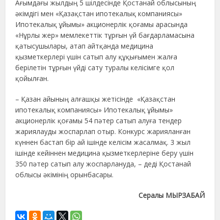
Ағымдағы жылдың 5 шілдесінде Қостанай облысының
әкімдігі мен «Қазақстан ипотекалық компаниясы»
Ипотекалық ұйымы» акционерлік қоғамы арасында
«Нұрлы жер» мемлекеттік тұрғын үй бағдарламасына
қатысушылары, атап айтқанда медицина
қызметкерлері үшін сатып алу құқығымен жалға
берілетін тұрғын үйді сату туралы келісімге қол
қойылған.
– Қазан айының алғашқы жетісінде «Қазақстан
ипотекалық компаниясы» Ипотекалық ұйымы»
акционерлік қоғамы 54 пәтер сатып алуға тендер
жариялауды жоспарлап отыр. Конкурс жарияланған
күннен бастап бір ай ішінде келісім жасалмақ. 3 жыл
ішінде кейіннен медицина қызметкерлеріне беру үшін
350 пәтер сатып алу жоспарлануда, – деді Қостанай
облысы әкімінің орынбасары.
Сералы МЫРЗАБАЙ