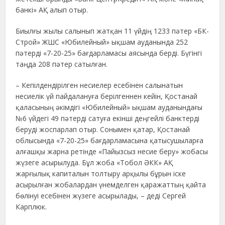
банкі» АҚ алып отыр.
Биылғы жылы салынып жатқан 11 үйдің 1233 пәтер «БК-
Строй» ЖШС «Юбилейный» ықшам ауданында 252
пәтерді «7-20-25» бағдарламасы аясында берді. Бүгінгі
таңда 208 пәтер сатылған.
– Кепілдендірілген несиелер есебінен салынатын
несиелік үй пайдалануға берілгеннен кейін, Қостанай
қаласының әкімдігі «Юбилейный» ықшам ауданындағы
№6 үйдегі 49 пәтерді сатуға екінші деңгейлі банктерді
беруді жоспарлап отыр. Сонымен қатар, Қостанай
облысында «7-20-25» бағдарламасына қатысушыларға
алғашқы жарна ретінде «Пайызсыз несие беру» жобасы
жүзеге асырылуда. Бұл жоба «Тобол ӘКК» АҚ
жарғылық капиталын толтыру арқылы бұрын іске
асырылған жобалардан үнемделген қаражаттың қайта
бөлінуі есебінен жүзеге асырылады, – деді Сергей
Карплюк.