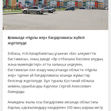
Қаламызда «Нұрлы жер» бағдарламасы жүйелі
жүргізілуде
Елбасы, Н.Ә.Назарбаевтың ұсынған «Бес әлеуметтік
бастамасы», оның ішінде «Әр отбасына баспана алудың
жаңа мүмкіндіктері» атты халыққа үндеуінің
бастамасын іске асыру мақсатында облыста «Нұрлы
жер» тұрғын үй бағдарламасы асында жұмыстар
белсенді жүргізілуде. Бұл туралы Қостанай облысы
әкімінің орынбасары Карплюк Сергей Алексеевич
баяндады.
Ағымдағы жылы осы бағдарлама аясында облыстағы
барлық қаржыландыру көздерінен 330 мың шаршы метр