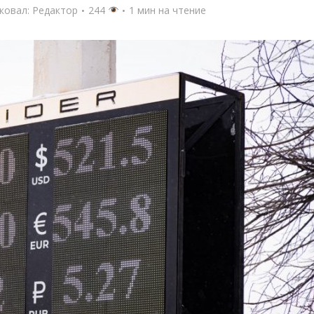
ковал:
Редактор
244
1 мин на чтение