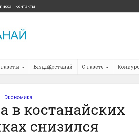
писка
Контакты
 газеты
Біздің Қостанай
О газете
Конкур
Экономика
а в костанайских
ках снизился