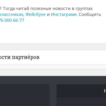
 Тогда читай полезные новости в группах
классниках
,
Фейсбуке
и
Инстаграме
. Сообщить
76-000-66-77
ости партнёров