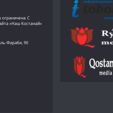
 ограничена. С
айта «Наш Костанай»
Аль-Фараби, 90