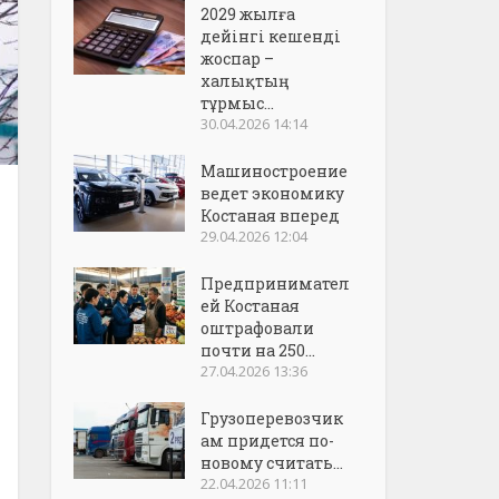
2029 жылға
дейінгі кешенді
жоспар –
халықтың
тұрмыс...
30.04.2026 14:14
Машиностроение
ведет экономику
Костаная вперед
29.04.2026 12:04
Предпринимател
ей Костаная
оштрафовали
почти на 250...
27.04.2026 13:36
Грузоперевозчик
ам придется по-
новому считать...
22.04.2026 11:11