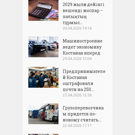
2029 жылға дейінгі
кешенді жоспар –
халықтың
тұрмыс...
30.04.2026 14:14
Машиностроение
ведет экономику
Костаная вперед
29.04.2026 12:04
Предпринимателе
й Костаная
оштрафовали
почти на 250...
27.04.2026 13:36
Грузоперевозчика
м придется по-
новому считать...
22.04.2026 11:11