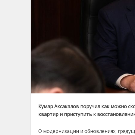
Кумар Аксакалов поручил как можно с
квартир и приступить к восстановлен
О модернизации и обновлениях, грядущи