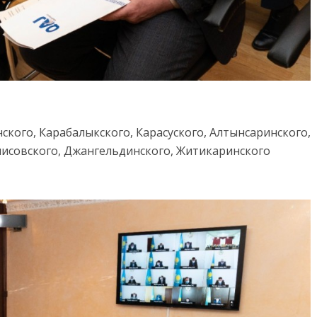
кого, Карабалыкского, Карасуского, Алтынсаринского,
нисовского, Джангельдинского, Житикаринского