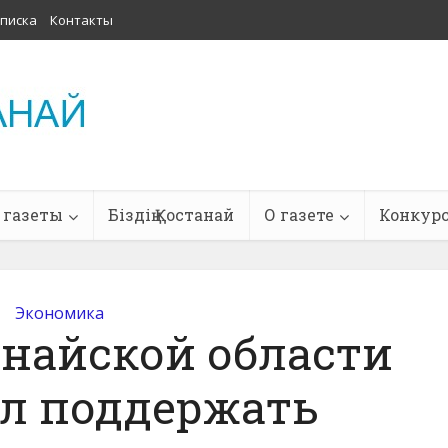
писка
Контакты
 газеты
Біздің Қостанай
О газете
Конкур
Экономика
найской области
л поддержать