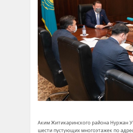
Аким Житикаринского района Нуржан Ут
шести пустующих многоэтажек по адрес