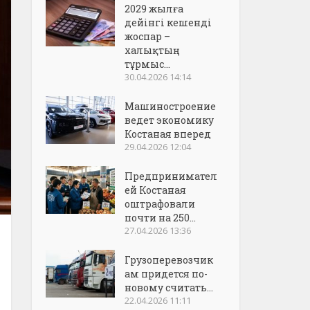
2029 жылға
дейінгі кешенді
жоспар –
халықтың
тұрмыс...
30.04.2026 14:14
Машиностроение
ведет экономику
Костаная вперед
29.04.2026 12:04
Предпринимател
ей Костаная
оштрафовали
почти на 250...
27.04.2026 13:36
Грузоперевозчик
ам придется по-
новому считать...
22.04.2026 11:11