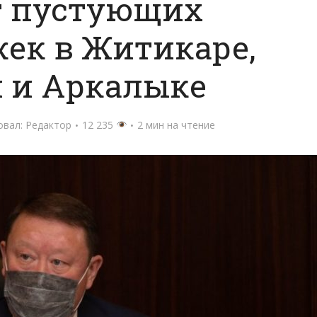
т пустующих
ек в Житикаре,
 и Аркалыке
овал:
Редактор
12 235
2 мин на чтение