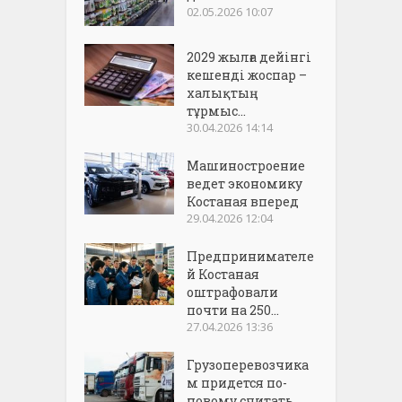
02.05.2026 10:07
2029 жылға дейінгі
кешенді жоспар –
халықтың
тұрмыс...
30.04.2026 14:14
Машиностроение
ведет экономику
Костаная вперед
29.04.2026 12:04
Предпринимателе
й Костаная
оштрафовали
почти на 250...
27.04.2026 13:36
Грузоперевозчика
м придется по-
новому считать...